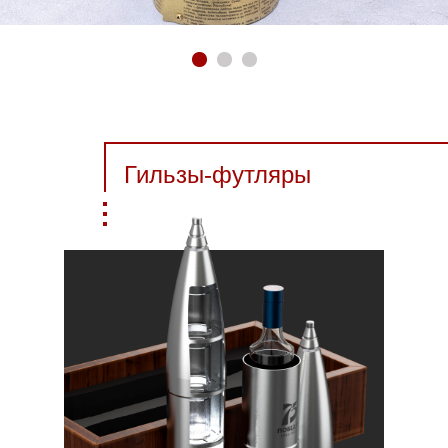
Гильзы-футляры